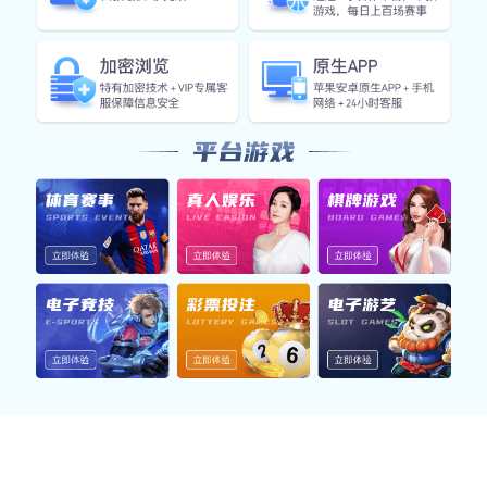
多维安全防御模型
新利体育官网从多个层面构建立体式防御体系，涵盖数据传
输、账户操作与隐私保护，力求为用户营造安全、稳定的使
用体验。
身份认证层
双因子验证
行为识别
通过设备指纹识别、人机验证等方式，全面阻挡非法访问
尝试。