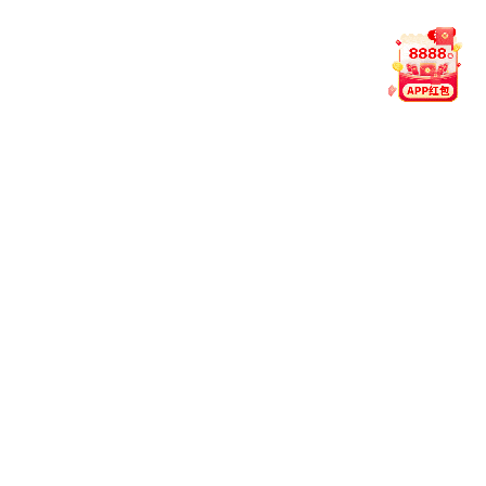
版本更新概览 · 每个版本独立展示
新利体育官网 每次更新都基于用户反馈持续优化，确保使用
体验不断升级。
v6.3.0
发布于 2025年10月
多设备同步机制上线，账号数据无缝切换。
推荐逻辑升级，提升用户内容匹配准确度。
新增教学专区，图文视频助力新手快速上手。